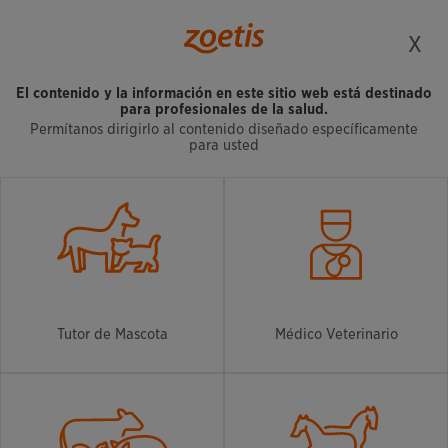
X
El contenido y la información en este sitio web está destinado
PÁGINA NO
para profesionales de la salud.
Permítanos dirigirlo al contenido diseñado específicamente
ENCONTRADA
para usted
Lo sentimos. Esa página no está disponible.
Compruebe la URL y vuelva a intentarlo o vuelva a
la
página de inicio
.
Tutor de Mascota
Médico Veterinario